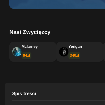
Nasi Zwycięzcy
Payant
Mclarney
93zł
94zł
Spis treści