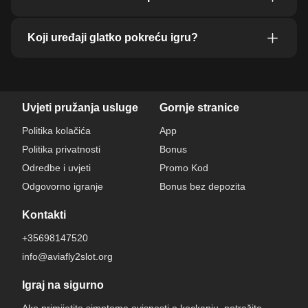
Koji uređaji glatko pokreću igru?
Uvjeti pružanja usluge
Gornje stranice
Politika kolačića
App
Politika privatnosti
Bonus
Odredbe i uvjeti
Promo Kod
Odgovorno igranje
Bonus bez depozita
Kontakti
+35698147520
info@aviafly2slot.org
Igraj na sigurno