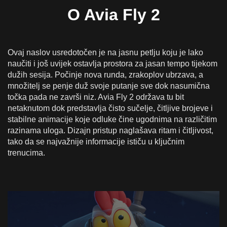
Igranje Avia Fly 2 online za pravi novac u
O Avia Fly 2
Hrvatska
Depoziti, plaćanja i odgovorno igranje Hrvatska
Ovaj naslov usredotočen je na jasnu petlju koju je lako
Mobilna verzija Avia Fly 2
naučiti i još uvijek ostavlja prostora za jasan tempo tijekom
dužih sesija. Počinje nova runda, zrakoplov ubrzava, a
množitelj se penje duž svoje putanje sve dok nasumična
točka pada ne završi niz. Avia Fly 2 održava tu bit
netaknutom dok predstavlja čisto sučelje, čitljive brojeve i
stabilne animacije koje odluke čine ugodnima na različitim
razinama uloga. Dizajn pristup naglašava ritam i čitljivost,
tako da se najvažnije informacije ističu u ključnim
trenucima.