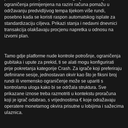
ograničenja primijenjena na razini računa pomažu u
održavanju predvidljivog tempa tijekom više rundi,
posebno kada se koristi raspon automatskog isplate za
standardizaciju ciljeva. Prikazi stanja i nedavni dnevnici
transakcija olakšavaju procjenu napretka u odnosu na
izvorni plan.
Tamo gdje platforme nude kontrole potrošnje, ograničenja
gubitaka i upute za prekid, ti se alati mogu konfigurirati
prije pokretanja kategorije Crash. Za igrače koji preferiraju
definirane sesije, jednostavan okvir kao što je fiksni broj
rundi ili vremensko ograničenje može se upariti s
kontrolama uloga kako bi se održala struktura. Sve
prikazane iznose treba razmotriti u kontekstu proračuna
koji je igrač odabrao, s vrijednostima € koje odražavaju
operatere monetarnog okvira prisutne u lobijima i sažecima
ulaznica.