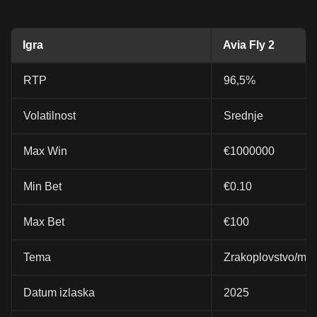
Igra
Avia Fly 2
RTP
96,5%
Volatilnost
Srednje
Max Win
€1000000
Min Bet
€0.10
Max Bet
€100
Tema
Zrakoplovstvo/mno
Datum izlaska
2025