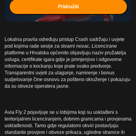
Pridružiti
Lokalna pravila određuju pristup Crash sadržaju i uvjete
pod kojima rade sesije za stvarni novac. Licencirane
platforme u Hrvatska općenito objavljuju naziv pružatelja
usluga, certifikate igara gdje je primjenjivo i odgovorne
informacije o kockanju koje prate svako predvorje.
Transparentni uvjeti za ulaganje, namirenje i bonus
sudjelovanje čine osnovu za pošteno okruženje i pokazuju
da su obveze operatera jasne.
Avia Fly 2 pojavljuje se u lobijima koji su usklađeni s
teritorijalnim licenciranjem, dobnim granicama i provjerama
usklađenosti. Tamo gdje regulatorni okviri postavljaju
standarde provjere i obveze prikaza, ugledne stranice ih