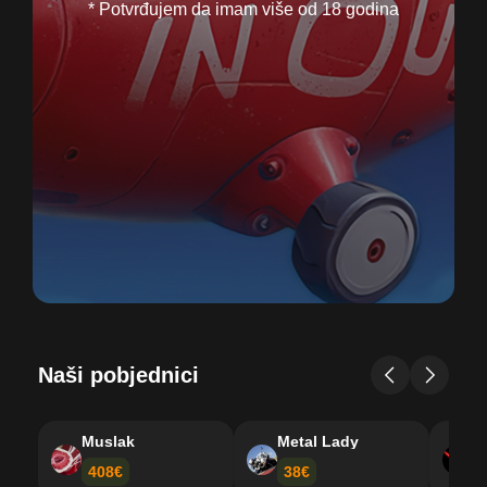
* Potvrđujem da imam više od 18 godina
Naši pobjednici
Muslak
Metal Lady
S
408€
38€