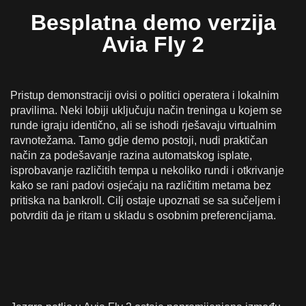
Besplatna demo verzija
Avia Fly 2
Pristup demonstraciji ovisi o politici operatera i lokalnim
pravilima. Neki lobiji uključuju način treninga u kojem se
runde igraju identično, ali se ishodi rješavaju virtualnim
ravnotežama. Tamo gdje demo postoji, nudi praktičan
način za podešavanje razina automatskog isplate,
isprobavanje različitih tempa u nekoliko rundi i otkrivanje
kako se rani padovi osjećaju na različitim metama bez
pritiska na bankroll. Cilj ostaje upoznati se sa sučeljem i
potvrditi da je ritam u skladu s osobnim preferencijama.