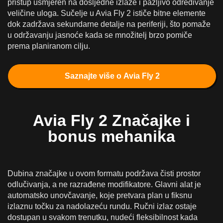
pristup usmjeren na dosljedne izlaze i pažljivo određivanje
veličine uloga. Sučelje u Avia Fly 2 ističe bitne elemente
dok zadržava sekundarne detalje na periferiji, što pomaže
u održavanju jasnoće kada se množitelj brzo pomiče
prema planiranom cilju.
Saznajte više o Avia Fly 2
Avia Fly 2 Značajke i
bonus mehanika
Dubina značajke u ovom formatu podržava čisti prostor
odlučivanja, a ne razrađene modifikatore. Glavni alat je
automatsko unovčavanje, koje pretvara plan u fiksnu
izlaznu točku za nadolazeću rundu. Ručni izlaz ostaje
dostupan u svakom trenutku, nudeći fleksibilnost kada