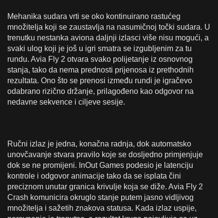
Mehanika sudara vrti se oko kontinuirano rastućeg
množitelja koji se zaustavlja na nasumičnoj točki sudara. U
trenutku nestanka aviona daljnji izlasci više nisu mogući, a
svaki ulog koji je još u igri smatra se izgubljenim za tu
rundu. Avia Fly 2 otvara svako polijetanje iz osnovnog
stanja, tako da nema prednosti prijenosa iz prethodnih
rezultata. Ono što se prenosi između rundi je igračevo
odabrano rizično držanje, prilagođeno kao odgovor na
nedavne sekvence i ciljeve sesije.
Ručni izlaz je jedna, konačna radnja, dok automatsko
unovčavanje stvara pravilo koje se dosljedno primjenjuje
dok se ne promijeni. InOut Games podesio je latenciju
kontrole i odgovor animacije tako da se isplata čini
preciznom unutar granica krivulje koja se diže. Avia Fly 2
Crash komunicira okruglo stanje putem jasno vidljivog
množitelja i sažetih znakova statusa. Kada izlaz uspije,