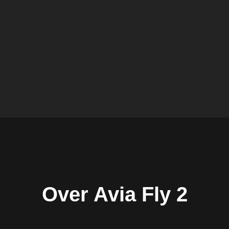
Over Avia Fly 2