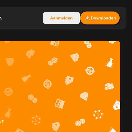
us
Aanmelden
Downloaden
 en