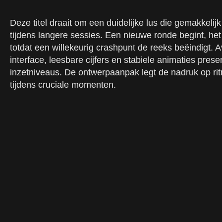
Deze titel draait om een duidelijke lus die gemakkelijk
tijdens langere sessies. Een nieuwe ronde begint, het 
totdat een willekeurig crashpunt de reeks beëindigt. Av
interface, leesbare cijfers en stabiele animaties pre
inzetniveaus. De ontwerpaanpak legt de nadruk op rit
tijdens cruciale momenten.