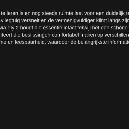
 te leren is en nog steeds ruimte laat voor een duidelijk
vliegtuig versnelt en de vermenigvuldiger klimt langs zij
ia Fly 2 houdt die essentie intact terwijl het een schone
senteert die beslissingen comfortabel maken op verschille
me en leesbaarheid, waardoor de belangrijkste informati