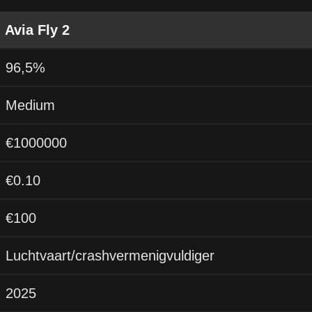
Avia Fly 2
96,5%
Medium
€1000000
€0.10
€100
Luchtvaart/crashvermenigvuldiger
2025