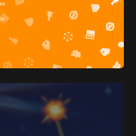
nen
nde