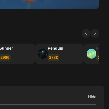
Geronimo
Gunner
Pengu
196€
290€
378€
Hide