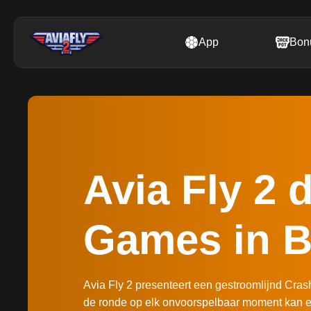
App
Bon
Avia Fly 2 
Games in B
Avia Fly 2 presenteert een gestroomlijnd Crash
de ronde op elk onvoorspelbaar moment kan