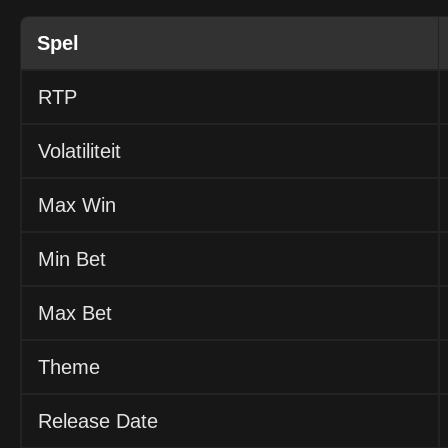
Spel
RTP
Volatiliteit
Max Win
Min Bet
Max Bet
Theme
Release Date